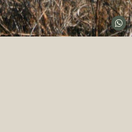
¿Por qué
con caballos?
Los caballos son seres altamente sensibles,
capaces de captar y responder a nuestras
emociones y energía de una manera única
Su presencia nos invita a conectar con nuestro yo
más auténtico, ofreciéndonos un feedback
genuino e inmediato.